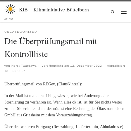
Zum Inhalt springen
KiB – Klimainitiative Büttelborn
Search
Men
tut was
UNCATEGORIZED
Die Überprüfungsmail mit
Kontrollliste
von
Horst Twardawa
|
Veröffentlicht am
12. Dezember 2022
-
Aktualisiert
13. Juli 2025
Überprüfungsmail von REGev, (ClausNintzel):
In der Mail ist u.a. darauf hingewiesen, wie bei Änderung oder
Stornierung zu verfahren ist. Wenn alles ok ist, ist für Sie nichts weiter
zu tun. Sie erhalten dann demnächst eine Rechnung der Ökostromhelden
GmbH aus Griesheim mit dem Vorauszahlungsbetrag.
Über den weiteren Fortgang (Restzahlung, Liefertertmin, Abholadresse)