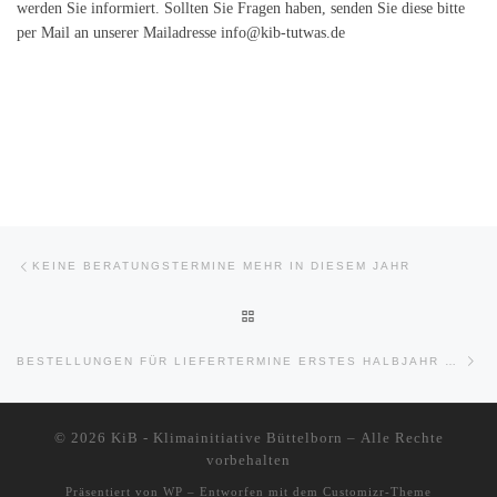
werden Sie informiert. Sollten Sie Fragen haben, senden Sie diese bitte
per Mail an unserer Mailadresse info@kib-tutwas.de
Beitragsnavigation
Vorheriger Beitrag
KEINE BERATUNGSTERMINE MEHR IN DIESEM JAHR
ZURÜCK ZUR BEITRAGSLISTE
Näc
BESTELLUNGEN FÜR LIEFERTERMINE ERSTES HALBJAHR 2023
© 2026
KiB - Klimainitiative Büttelborn
– Alle Rechte
vorbehalten
Präsentiert von
WP
– Entworfen mit dem
Customizr-Theme