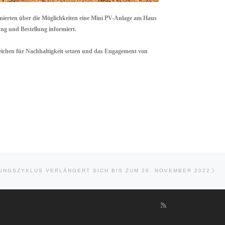
rmierten über die Möglichkeiten eine Mini PV-Anlage am Haus
ung und Bestellung informiert.
Zeichen für Nachhaltigkeit setzen und das Engagement von
Näc
UNGSZYKLUS VERLÄNGERT SICH BIS ZUM 29. NOVEMBER 2022