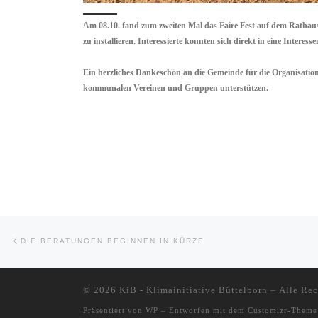
Am 08.10. fand zum zweiten Mal das Faire Fest auf dem Rathausp
zu installieren. Interessierte konnten sich direkt in eine Inter
Ein herzliches Dankeschön an die Gemeinde für die Organisation
kommunalen Vereinen und Gruppen unterstützen.
Beitragsnavigation
Vorheriger Beitrag
DIE BERATUNGEN BEGINNEN IN KÜRZE
© 2026
KiB - Klimainitiative Büttelborn
– Alle Rec
Präsentiert von
WP
– Entworfen mit dem
Customizr-Theme