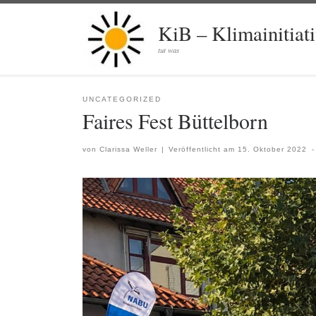
Zum Inhalt springen
KiB – Klimainitiat
tut was
UNCATEGORIZED
Faires Fest Büttelborn
von
Clarissa Weller
|
Veröffentlicht am
15. Oktober 2022
-